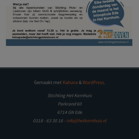
Gemaakt met
Kahuna
&
WordPress
.
Stichting Het Kernhuis
Parkrand 60
6714 GN Ede
0318 - 63 30 16 -
info@hetkernhuis.nl