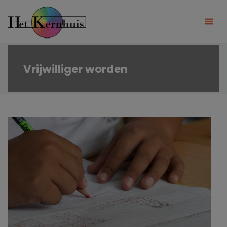
Ga
naar
de
inhoud
Vrijwilliger worden