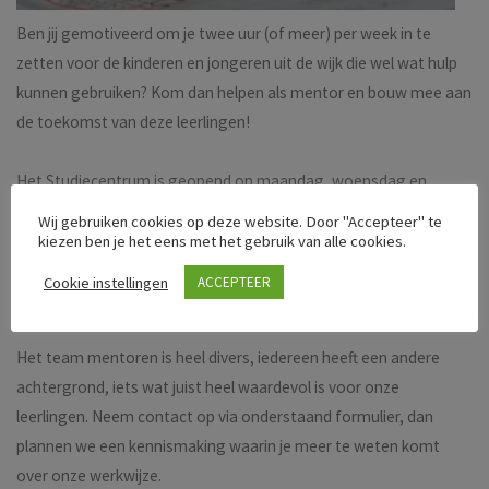
Ben jij gemotiveerd om je twee uur (of meer) per week in te
zetten voor de kinderen en jongeren uit de wijk die wel wat hulp
kunnen gebruiken? Kom dan helpen als mentor en bouw mee aan
de toekomst van deze leerlingen!
Het Studiecentrum is geopend op maandag, woensdag en
donderdag. In de middag is er begeleiding voor kinderen van de
Wij gebruiken cookies op deze website. Door "Accepteer" te
basisschool tussen 15.30-17.00 uur. In de avond is er begeleiding
kiezen ben je het eens met het gebruik van alle cookies.
voor leerlingen van het voortgezet onderwijs tussen 18.30-
Cookie instellingen
ACCEPTEER
20.00uur.
Het team mentoren is heel divers, iedereen heeft een andere
achtergrond, iets wat juist heel waardevol is voor onze
leerlingen. Neem contact op via onderstaand formulier, dan
plannen we een kennismaking waarin je meer te weten komt
over onze werkwijze.