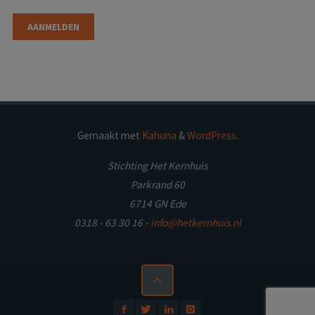
AANMELDEN
Gemaakt met
Kahuna
&
WordPress
.
Stichting Het Kernhuis
Parkrand 60
6714 GN Ede
0318 - 63 30 16 -
info@hetkernhuis.nl