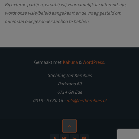
Bij externe partijen, waarbij wij voornamelijk faciliterend zijn,
wordt onze visie/beleid aangekaart en de vraag gesteld om
minimaal ook gezonder aanbod te hebben.
Gemaakt met
Kahuna
&
WordPress
.
Stichting Het Kernhuis
Parkrand 60
6714 GN Ede
0318 - 63 30 16 -
info@hetkernhuis.nl