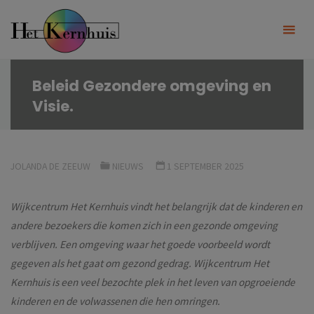
Ga
naar
de
inhoud
Beleid Gezondere omgeving en
Visie.
JOLANDA DE ZEEUW
NIEUWS
1 SEPTEMBER 2025
Wijkcentrum Het Kernhuis vindt het belangrijk dat de kinderen en
andere bezoekers die komen zich in een gezonde omgeving
verblijven. Een omgeving waar het goede voorbeeld wordt
gegeven als het gaat om gezond gedrag.
Wijkcentrum Het
Kernhuis i
s een veel bezochte plek in het leven van opgroeiende
kinderen en de volwassenen die hen omringen.